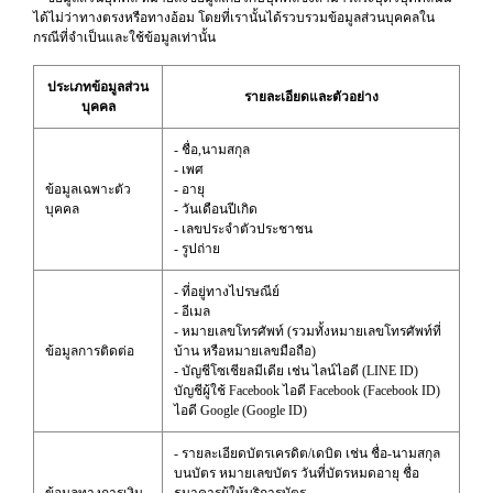
ได้ไม่ว่าทางตรงหรือทางอ้อม โดยที่เรานั้นได้รวบรวมข้อมูลส่วนบุคคลใน
กรณีที่จำเป็นและใช้ข้อมูลเท่านั้น
ประเภทข้อมูลส่วน
รายละเอียดและตัวอย่าง
บุคคล
- ชื่อ,นามสกุล
- เพศ
ข้อมูลเฉพาะตัว
- อายุ
บุคคล
- วันเดือนปีเกิด
- เลขประจำตัวประชาชน
- รูปถ่าย
- ที่อยู่ทางไปรษณีย์
- อีเมล
- หมายเลขโทรศัพท์ (รวมทั้งหมายเลขโทรศัพท์ที่
ข้อมูลการติดต่อ
บ้าน หรือหมายเลขมือถือ)
- บัญชีโซเชียลมีเดีย เช่น ไลน์ไอดี (LINE ID)
บัญชีผู้ใช้ Facebook ไอดี Facebook (Facebook ID)
ไอดี Google (Google ID)
- รายละเอียดบัตรเครดิต/เดบิต เช่น ชื่อ-นามสกุล
บนบัตร หมายเลขบัตร วันที่บัตรหมดอายุ ชื่อ