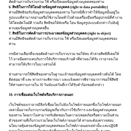
คัดค้านการเก็บรวบรวม ใช้ หรือเปิดเผยข้อมูลส่วนบุคคลของท่าน
6. สิทธิในการให้โอนย้ายข้อมูลส่วนบุคคล (right to data portability)
ท่านมีสิทธิขอรับข้อมูลส่วนบุคคลของท่าน ในกรณีที่เราทำให้ข้อมูลนั้นอยู่ใน
รูปแบบที่สามารถอ่านหรือใช้งานโดยทั่วไปด้วยเครื่องมือหรืออุปกรณ์ที่ทำงาน
ได้โดยอัตโนมัติ รวมถึง สิทธิขอให้ส่งหรือ โอน ข้อมูลรูปแบบดังกล่าวไปยังผู้
ควบคุมข้อมูลส่วนบุคคลอื่น
7. สิทธิในการคัดค้านการประมวลผลข้อมูลส่วนบุคคล (right to object)
ท่านมีสิทธิขอคัดค้านการเก็บรวบรวม ใช้ หรือเปิดเผยข้อมูลส่วนบุคคลของ
ท่าน
กรณีท่านเลือกที่จะขอคัดค้านการเก็บรวบรวม ขอให้ลบ ทำลายสิทธิที่เคยให้
ไว้ อาจมีผลกระทบกับการให้บริการของร้านค้าที่ท่านจะได้รับ เราอาจจะไม่
สามารถให้บริการในบางส่วนได้
ท่านสามารถใช้สิทธิของท่านในฐานะเจ้าของข้อมูลส่วนบุคคลข้างต้นได้ โดย
ติดต่อมาที่ และ ทางเราจะพิจารณา และแจ้งผลการพิจารณาการขอใช้สิทธิ
ให้ท่านทราบภายใน 30 วันนับแต่วันที่เราได้รับคำร้องขอดังกล่าว
10. การเชื่อมต่อเว็บไซต์หรือบริการภายนอก
เว็บไซต์ของเราอาจมีลิงก์เชื่อมโยงไปยังเว็บไซต์ภายนอกซึ่งเว็บไซต์ภายนอก
เหล่านั้นอาจเก็บรวบรวมข้อมูลเกี่ยวกับการใช้บริการ และข้อมูลส่วนบุคคล
ของท่าน โดยเราไม่สามารถรับผิดชอบในความปลอดภัยหรือความเป็นส่วน
ตัวของท่านที่เก็บรวบรวมโดยเว็บไซต์ภายนอกได้ ท่านจะต้องตรวจสอบ
นโยบายคุ้มครองข้อมูลส่วนบุคคลของเว็บไซต์ภายนอกเหล่านั้น และปฏิบัติ