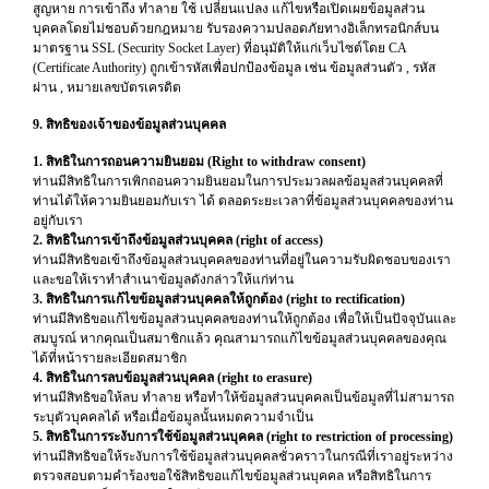
สูญหาย การเข้าถึง ทำลาย ใช้ เปลี่ยนแปลง แก้ไขหรือเปิดเผยข้อมูลส่วน
บุคคลโดยไม่ชอบด้วยกฎหมาย รับรองความปลอดภัยทางอิเล็กทรอนิกส์บน
มาตรฐาน SSL (Security Socket Layer) ที่อนุมัติให้แก่เว็บไซต์โดย CA
(Certificate Authority) ถูกเข้ารหัสเพื่อปกป้องข้อมูล เช่น ข้อมูลส่วนตัว , รหัส
ผ่าน , หมายเลขบัตรเครดิต
9. สิทธิของเจ้าของข้อมูลส่วนบุคคล
1. สิทธิในการถอนความยินยอม (Right to withdraw consent)
ท่านมีสิทธิในการเพิกถอนความยินยอมในการประมวลผลข้อมูลส่วนบุคคลที่
ท่านได้ให้ความยินยอมกับเรา ได้ ตลอดระยะเวลาที่ข้อมูลส่วนบุคคลของท่าน
อยู่กับเรา
2. สิทธิในการเข้าถึงข้อมูลส่วนบุคคล (right of access)
ท่านมีสิทธิขอเข้าถึงข้อมูลส่วนบุคคลของท่านที่อยู่ในความรับผิดชอบของเรา
และขอให้เราทำสำเนาข้อมูลดังกล่าวให้แก่ท่าน
3. สิทธิในการแก้ไขข้อมูลส่วนบุคคลให้ถูกต้อง (right to rectification)
ท่านมีสิทธิขอแก้ไขข้อมูลส่วนบุคคลของท่านให้ถูกต้อง เพื่อให้เป็นปัจจุบันและ
สมบูรณ์ หากคุณเป็นสมาชิกแล้ว คุณสามารถแก้ไขข้อมูลส่วนบุคคลของคุณ
ได้ที่หน้ารายละเอียดสมาชิก
4. สิทธิในการลบข้อมูลส่วนบุคคล (right to erasure)
ท่านมีสิทธิขอให้ลบ ทำลาย หรือทำให้ข้อมูลส่วนบุคคลเป็นข้อมูลที่ไม่สามารถ
ระบุตัวบุคคลได้ หรือเมื่อข้อมูลนั้นหมดความจำเป็น
5. สิทธิในการระงับการใช้ข้อมูลส่วนบุคคล (right to restriction of processing)
ท่านมีสิทธิขอให้ระงับการใช้ข้อมูลส่วนบุคคลชั่วคราวในกรณีที่เราอยู่ระหว่าง
ตรวจสอบตามคำร้องขอใช้สิทธิขอแก้ไขข้อมูลส่วนบุคคล หรือสิทธิในการ