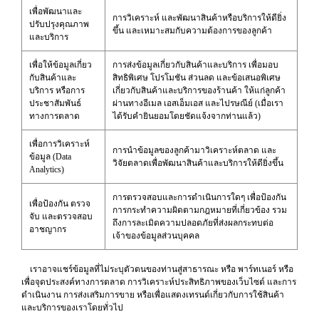
เพื่อพัฒนาและ
การวิเคราะห์ และพัฒนาสินค้าหรือบริการให้ดียิ่ง
ปรับปรุงคุณภาพ
ขึ้น และเหมาะสมกับความต้องการของลูกค้า
และบริการ
เพื่อให้ข้อมูลเกี่ยว
การส่งข้อมูลเกี่ยวกับสินค้าและบริการ เพื่อมอบ
กับสินค้าและ
สิทธิพิเศษ โปรโมชัน ส่วนลด และข้อเสนอพิเศษ
บริการ หรือการ
เกี่ยวกับสินค้าและบริการของร้านค้า ให้แก่ลูกค้า
ประชาสัมพันธ์
ผ่านทางอีเมล เอสเอ็มเอส และไปรษณีย์ (เมื่อเรา
ทางการตลาด
ได้รับคำยินยอมโดยชัดแจ้งจากท่านแล้ว)
เพื่อการวิเคราะห์
การนำข้อมูลของลูกค้ามาวิเคราะห์ตลาด และ
ข้อมูล (Data
วิจัยตลาดเพื่อพัฒนาสินค้าและบริการให้ดียิ่งขึ้น
Analytics)
การตรวจสอบและการดำเนินการใดๆ เพื่อป้องกัน
เพื่อป้องกัน ตรวจ
การกระทำความผิดตามกฎหมายที่เกี่ยวข้อง รวม
จับ และตรวจสอบ
ถึงการละเมิดความปลอดภัยที่ส่งผลกระทบต่อ
อาชญากร
เจ้าของข้อมูลส่วนบุคคล
เราอาจแชร์ข้อมูลที่ไม่ระบุตัวตนของท่านสู่สาธารณะ หรือ พาร์ทเนอร์ หรือ
เพื่อจุดประสงค์ทางการตลาด การวิเคราะห์ประสิทธิภาพของเว็บไซต์ และการ
ดำเนินงาน การส่งเสริมการขาย หรือเพื่อแสดงเทรนด์เกี่ยวกับการใช้สินค้า
และบริการของเราโดยทั่วไป